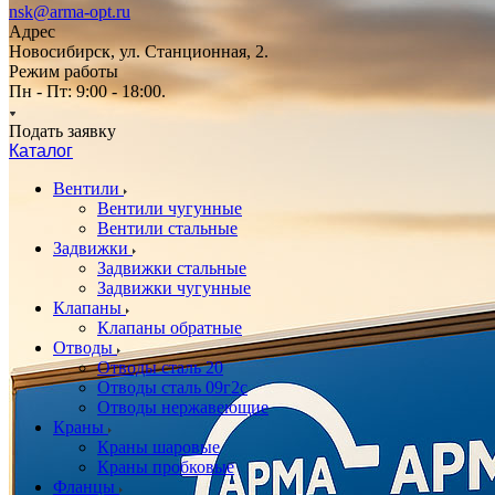
nsk@arma-opt.ru
Адрес
Новосибирск, ул. Станционная, 2.
Режим работы
Пн - Пт: 9:00 - 18:00.
Подать заявку
Каталог
Вентили
Вентили чугунные
Вентили стальные
Задвижки
Задвижки стальные
Задвижки чугунные
Клапаны
Клапаны обратные
Отводы
Отводы сталь 20
Отводы сталь 09г2с
Отводы нержавеющие
Краны
Краны шаровые
Краны пробковые
Фланцы