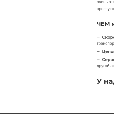
очень от
прессуют
ЧЕМ м
Скор
транспор
Цено
Серв
другой а
У н