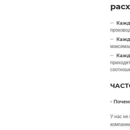
расх
Кажд
производ
Кажд
максимал
Кажд
приходят
соотноше
ЧАСТО
- Почем
У нас не
компании