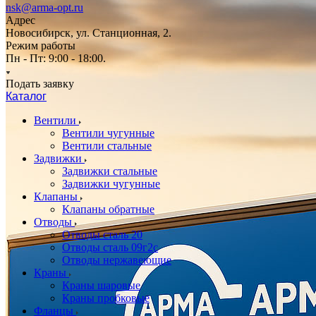
nsk@arma-opt.ru
Адрес
Новосибирск, ул. Станционная, 2.
Режим работы
Пн - Пт: 9:00 - 18:00.
Подать заявку
Каталог
Вентили
Вентили чугунные
Вентили стальные
Задвижки
Задвижки стальные
Задвижки чугунные
Клапаны
Клапаны обратные
Отводы
Отводы сталь 20
Отводы сталь 09г2с
Отводы нержавеющие
Краны
Краны шаровые
Краны пробковые
Фланцы