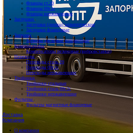
Фланцы ст.20
Фланцы 09г2с
Фланцы нержавеющие
Заглушки
Заглушки (днища) эллиптические
Заглушки фланцевые
Затворы
Затворы дисковые поворотные
Компенсаторы
Компенсаторы резиновые (вибровставки)
Переходы
Переходы сталь 20
Переходы 09г2с
Переходы нержавеющие
Тройники
Тройники стальные
Тройники сталь 09г2с
Тройники нержавеющие
Фильтры
Фильтры магнитные фланцевые
Доставка
Компания
О компании