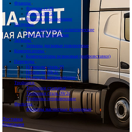
Фланцы
Фланцы ст.20
Фланцы 09г2с
Фланцы нержавеющие
Заглушки
Заглушки (днища) эллиптические
Заглушки фланцевые
Затворы
Затворы дисковые поворотные
Компенсаторы
Компенсаторы резиновые (вибровставки)
Переходы
Переходы сталь 20
Переходы 09г2с
Переходы нержавеющие
Тройники
Тройники стальные
Тройники сталь 09г2с
Тройники нержавеющие
Фильтры
Фильтры магнитные фланцевые
Доставка
Компания