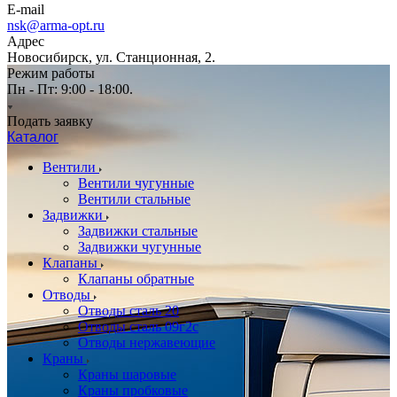
E-mail
nsk@arma-opt.ru
Адрес
Новосибирск, ул. Станционная, 2.
Режим работы
Пн - Пт: 9:00 - 18:00.
Подать заявку
Каталог
Вентили
Вентили чугунные
Вентили стальные
Задвижки
Задвижки стальные
Задвижки чугунные
Клапаны
Клапаны обратные
Отводы
Отводы сталь 20
Отводы сталь 09г2с
Отводы нержавеющие
Краны
Краны шаровые
Краны пробковые