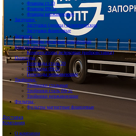
Фланцы ст.20
Фланцы 09г2с
Фланцы нержавеющие
Заглушки
Заглушки (днища) эллиптические
Заглушки фланцевые
Затворы
Затворы дисковые поворотные
Компенсаторы
Компенсаторы резиновые (вибровставки)
Переходы
Переходы сталь 20
Переходы 09г2с
Переходы нержавеющие
Тройники
Тройники стальные
Тройники сталь 09г2с
Тройники нержавеющие
Фильтры
Фильтры магнитные фланцевые
Доставка
Компания
О компании