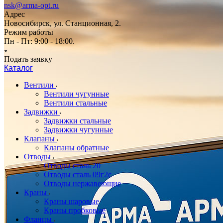
nsk@arma-opt.ru
Адрес
Новосибирск, ул. Станционная, 2.
Режим работы
Пн - Пт: 9:00 - 18:00.
Подать заявку
Каталог
Вентили
Вентили чугунные
Вентили стальные
Задвижки
Задвижки стальные
Задвижки чугунные
Клапаны
Клапаны обратные
Отводы
Отводы сталь 20
Отводы сталь 09г2с
Отводы нержавеющие
Краны
Краны шаровые
Краны пробковые
Фланцы