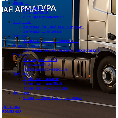
Фланцы
Фланцы ст.20
Фланцы 09г2с
Фланцы нержавеющие
Заглушки
Заглушки (днища) эллиптические
Заглушки фланцевые
Затворы
Затворы дисковые поворотные
Компенсаторы
Компенсаторы резиновые (вибровставки)
Переходы
Переходы сталь 20
Переходы 09г2с
Переходы нержавеющие
Тройники
Тройники стальные
Тройники сталь 09г2с
Тройники нержавеющие
Фильтры
Фильтры магнитные фланцевые
Доставка
Компания