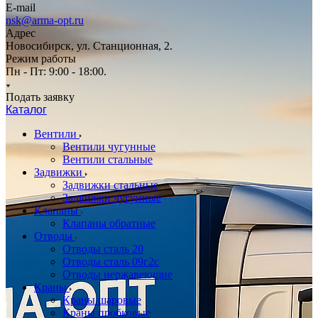
E-mail
nsk@arma-opt.ru
Адрес
Новосибирск, ул. Станционная, 2.
Режим работы
Пн - Пт: 9:00 - 18:00.
Подать заявку
Каталог
Вентили
Вентили чугунные
Вентили стальные
Задвижки
Задвижки стальные
Задвижки чугунные
Клапаны
Клапаны обратные
Отводы
Отводы сталь 20
Отводы сталь 09г2с
Отводы нержавеющие
Краны
Краны шаровые
Краны пробковые