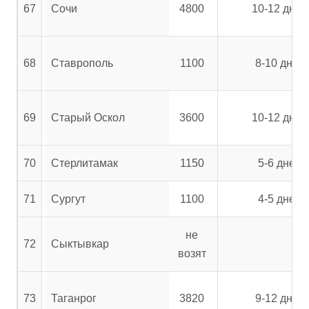
67
Сочи
4800
10-12 дней
68
Ставрополь
1100
8-10 дней
69
Старый Оскол
3600
10-12 дней
70
Стерлитамак
1150
5-6 дней
71
Сургут
1100
4-5 дней
не
72
Сыктывкар
возят
73
Таганрог
3820
9-12 дней