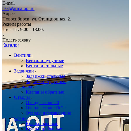
E-mail
nsk@arma-opt.ru
Адрес
Новосибирск, ул. Станционная, 2.
Режим работы
Пн - Пт: 9:00 - 18:00.
Подать заявку
Каталог
Вентили
Вентили чугунные
Вентили стальные
Задвижки
Задвижки стальные
Задвижки чугунные
Клапаны
Клапаны обратные
Отводы
Отводы сталь 20
Отводы сталь 09г2с
Отводы нержавеющие
Краны
Краны шаровые
Краны пробковые