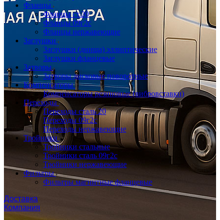
Фланцы
Фланцы ст.20
Фланцы 09г2с
Фланцы нержавеющие
Заглушки
Заглушки (днища) эллиптические
Заглушки фланцевые
Затворы
Затворы дисковые поворотные
Компенсаторы
Компенсаторы резиновые (вибровставки)
Переходы
Переходы сталь 20
Переходы 09г2с
Переходы нержавеющие
Тройники
Тройники стальные
Тройники сталь 09г2с
Тройники нержавеющие
Фильтры
Фильтры магнитные фланцевые
Доставка
Компания